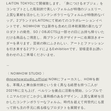
LAITON TOKYOにて開催致します。「身につけるオブジェ」を
コンセプトとした彫刻的で美しいフォルムが特徴のジュエリー、
上質な素材を活かしたコンテンポラリーなフォルムが特徴的なバ
ッグ。2ブランドがLAITONにて初めてのコラボレーションイベ
ントです。NOWHOW では新作も含めた日本初展開の新たなプ
ロダクトの発売、SO / OBJECTSは一部その日にお持ち帰りいた
だける商品もご用意し、両ブランド共デザイナーに在廊頂きオー
ダーを承ります。芸術の秋にふさわしい、アートとファッション
を行き来する2ブランドによるExhibitionです。皆様是非お誘い
合わせの上ご来場くださいませ。
＿
〈 NOWHOW STUDIO 〉
@nowhowstudio_official
NOWにフォーカスし、HOWを創
る。革職人と舞台振付師という全く異なる経歴を持つ二人が
2021年に立ち上げ、ベルリンを拠点に活動を開始。シンプルで
ミニマルだがどこか少し違和感のあるデザイン。上質な素材を活
かしたコンテンポラリーなフォルム。時代を超えて何世代にも渡
って持ち主の手元に残る様なプロダクトを展開する。