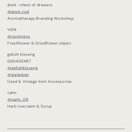
ánok -chest of drawers
@anok.cod
Aromatherapy Brending Workshop
VEIN
@veintokyo
Freshflower & Driedflower object
gefuhl kleverig
GIGIADENET
@gefuhlkleverig
@gigiadnet
Used & Vintage item Accessories
calm
@calm_06
Harb icecream & Syrup