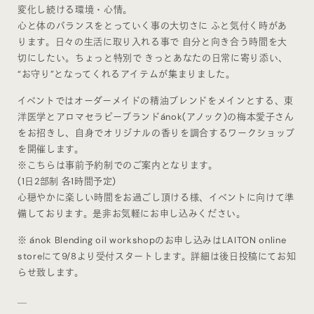
変化し続ける環境・心情。
心と体のバランスをとっていく事の大切さに ふと気付く時があ
ります。日々の生活に取り入れる事で 自分と向き合う時間を大
切にしたい。ちょっと特別で きっとあなたの日常に寄り添い、
“お守り”となってくれるアイテムが集まりました。
イベントではオーダーメイドの精油ブレンドをメインとする、東
洋医学とアロマセラピーブランドánok(アノック)の梅本愛子さん
をお招きし、自身でオリジナルの香りを調合するワークショップ
を開催します。
※こちらは事前予約制でのご案内となります。
(1日2部制 各1時間予定)
心穏やかに楽しい時間をお過ごし頂ける様、イベントに向けて準
備しております。是非お気軽にお申し込みください。
※ ánok Blending oil workshopのお申し込みはLAITON online
storeにて9/8より受付スタートします。詳細は後日投稿にてお知
らせ致します。
＿