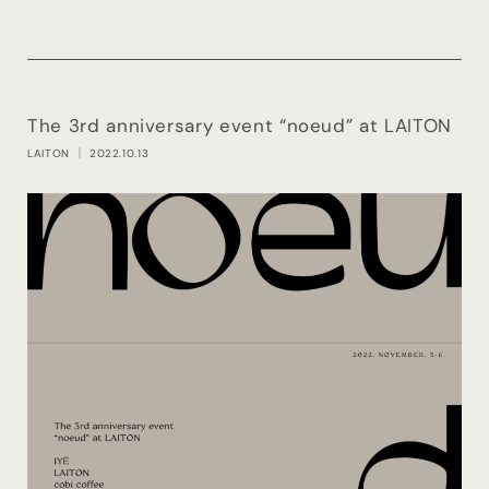
The 3rd anniversary event “noeud” at LAITON
LAITON
｜ 2022.10.13