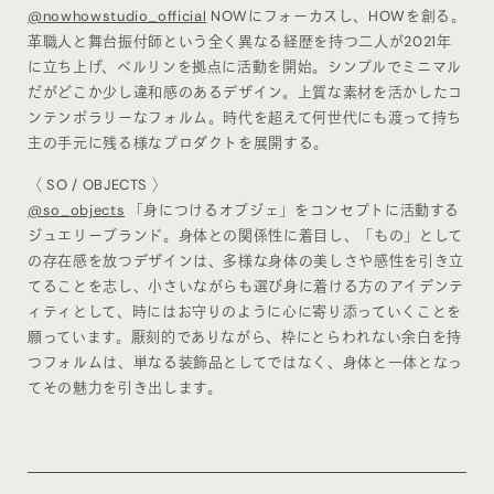
@nowhowstudio_official
NOWにフォーカスし、HOWを創る。
革職人と舞台振付師という全く異なる経歴を持つ二人が2021年
に立ち上げ、ベルリンを拠点に活動を開始。シンプルでミニマル
だがどこか少し違和感のあるデザイン。上質な素材を活かしたコ
ンテンポラリーなフォルム。時代を超えて何世代にも渡って持ち
主の手元に残る様なプロダクトを展開する。
〈 SO / OBJECTS 〉
@so_objects
「身につけるオブジェ」をコンセプトに活動する
ジュエリーブランド。身体との関係性に着目し、「もの」として
の存在感を放つデザインは、多様な身体の美しさや感性を引き立
てることを志し、小さいながらも選び身に着ける方のアイデンテ
ィティとして、時にはお守りのように心に寄り添っていくことを
願っています。厭刻的でありながら、枠にとらわれない余白を持
つフォルムは、単なる装飾品としてではなく、身体と一体となっ
てその魅力を引き出します。