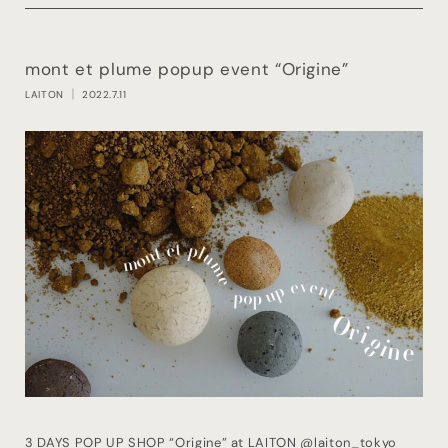
mont et plume popup event “Origine”
LAITON
｜ 2022.7.11
3 DAYS POP UP SHOP “Origine” at LAITON
@laiton_tokyo