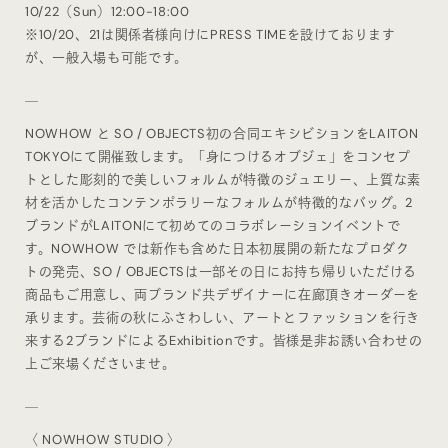
10/22（Sun）12:00-18:00
※10/20、21は関係者様向けにPRESS TIMEを設けております
が、一般入場も可能です。
＿
NOWHOW と SO / OBJECTS初の合同エキシビションをLAITON
TOKYOにて開催致します。「身につけるオブジェ」をコンセプ
トとした彫刻的で美しいフォルムが特徴のジュエリー、上質な素
材を活かしたコンテンポラリーなフォルムが特徴的なバッグ。2
ブランドがLAITONにて初めてのコラボレーションイベントで
す。NOWHOW では新作も含めた日本初展開の新たなプロダク
トの発売、SO / OBJECTSは一部その日にお持ち帰りいただける
商品もご用意し、両ブランド共デザイナーに在廊頂きオーダーを
承ります。芸術の秋にふさわしい、アートとファッションを行き
来する2ブランドによるExhibitionです。皆様是非お誘い合わせの
上ご来場くださいませ。
＿
〈 NOWHOW STUDIO 〉