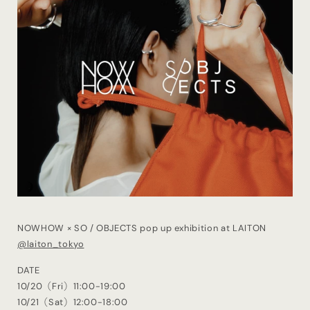
NOWHOW × SO / OBJECTS pop up exhibition at LAITON
@laiton_tokyo
DATE
10/20（Fri）11:00-19:00
10/21（Sat）12:00-18:00