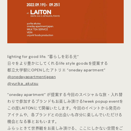
lighting for good life. ”暮らしを彩る光”
日々をより豊かにしてくれるlife style goodsを提案する
都立大学駅にOPENしたアトリエ “oneday apartment”
@onedayapartmentjapan
@yurika_akutsu
”oneday apartment” が提案する今回のスペシャルな旅・入れ替
わりで参加するブランドもお楽しみ頂ける1week popup eventを
この度LAITONにて開催いたします。今回のイベントから発売の
アイテムや、各ブランドとの出会いも存分に楽しんでいただける
機会となる事とおもいます。
ふらっときて世界観をお楽しみ頂ける、ここにしかない空間をご