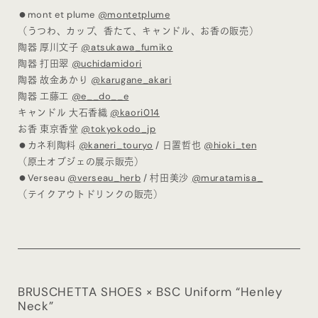
⚫︎mont et plume
@montetplume
（うつわ、カップ、香たて、キャンドル、お香の販売）
陶器 厚川文子
@atsukawa_fumiko
陶器 打田翠
@uchidamidori
陶器 故金あかり
@karugane_akari
陶器 工藤工
@e__do__e
キャンドル 大石香織
@kaori014
お香 東京香堂
@tokyokodo_jp
⚫︎カネ利陶料
@kaneri_touryo
/ 日置哲也
@hioki_ten
（原土オブジェの展示販売）
⚫︎Verseau
@verseau_herb
/ 村田美沙
@muratamisa_
（テイクアウトドリンクの販売）
BRUSCHETTA SHOES × BSC Uniform “Henley
Neck”