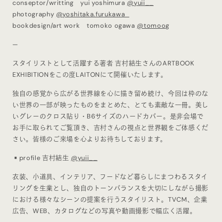
conseptor/writting yui yoshimura
@yuii__
photography
@yoshitaka.furukawa
bookdesign/art work tomoko ogawa
@tomoog
—
スタイリストとして活躍する著者 吉村結生さんのARTBOOK
EXHIBITIONをこの度LAITONにて開催いたします。
独自の感覚から広がる世界線を心に描き留め続け、今回は枠のな
い世界の一部が映ったものをまとめた、とても素敵な一冊。美し
いグレーのクロス貼り・B6サイズのハードカバー。是非会場で
お手に取られてご覧頂き、吉村さんの視点と世界観をご体感くだ
さい。皆様のご来場を心よりお待ちしております。
▪️profile 吉村結生
@yuii__
衣装、小道具、インテリア、フードなど暮らしにまつわるスタイ
リングを生業とし、独自のトーンバランスを大切にしながら撮影
における様々なシーンの提案を行うスタイリスト。TVCM、企業
広告、WEB、カタログなどの写真や動画撮影で幅広く活躍。