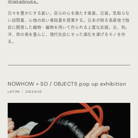
@nakadeyuka_
日々を豊かにする装い、自らの心を満たす美装、日装。気取らな
い訪問着、心地の良い普段着を提案する。日本が誇る各産地で独
自に開発した織物・編物を用いて作られる上質な衣服。古、和、
洋、用の美を重んじ、現代社会にそった進化を遂げるモノを作
る。
NOWHOW × SO / OBJECTS pop up exhibition
LAITON
｜ 2023.9.20