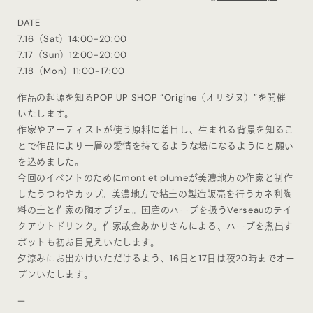
DATE
7.16（Sat）14:00-20:00
7.17（Sun）12:00-20:00
7.18（Mon）11:00-17:00
作品の起源を知るPOP UP SHOP “Origine（オリジヌ）”を開催
いたします。
作家やアーティストが使う原料に着目し、生まれる背景を知るこ
とで作品により一層の愛情を持てるような場になるようにと願い
を込めました。
今回のイベントのためにmont et plumeが美濃地方の作家と制作
したうつわやカップ。美濃地方で粘土の製造販売を行うカネ利陶
料の土と作家の陶オブジェ。国産のハーブを扱うVerseauのテイ
クアウトドリンク。作家故金あかりさんによる、ハーブを煮出す
ポットも初お目見えいたします。
夕涼みにお出かけいただけるよう、16日と17日は夜20時までオー
プンいたします。
—