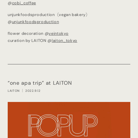
@
cobi_coffee
unjunkfoodsproduction（vegan bakery）
@
unjunkfoodsproduction
flower decoration @
veintokyo
curation by LAITON @
laiton_tokyo
“one apa trip” at LAITON
LAITON
｜ 2022.9.12