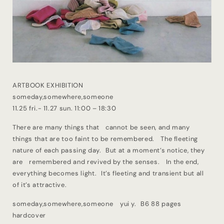
ARTBOOK EXHIBITION
someday,somewhere,someone
11.25 fri.- 11.27 sun. 11:00 – 18:30
There are many things that cannot be seen, and many
things that are too faint to be remembered. The fleeting
nature of each passing day. But at a moment’s notice, they
are remembered and revived by the senses. In the end,
everything becomes light. It’s fleeting and transient but all
of it’s attractive.
someday,somewhere,someone yui y. B6 88 pages
hardcover