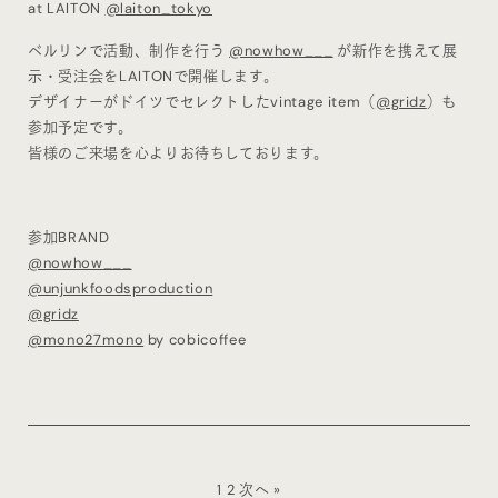
at LAITON
@laiton_tokyo
ベルリンで活動、制作を行う
@nowhow___
が新作を携えて展
示・受注会をLAITONで開催します。
デザイナーがドイツでセレクトしたvintage item（
@gridz
）も
参加予定です。
皆様のご来場を心よりお待ちしております。
参加BRAND
@nowhow___
@unjunkfoodsproduction
@gridz
@mono27mono
by cobicoffee
1
2
次へ »