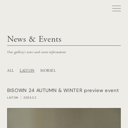
News & Events
Our gallery's news and event information
ALL
LAITON
MORSEL
BISOWN 24 AUTUMN & WINTER preview event
LAITON
｜ 2024.2.2